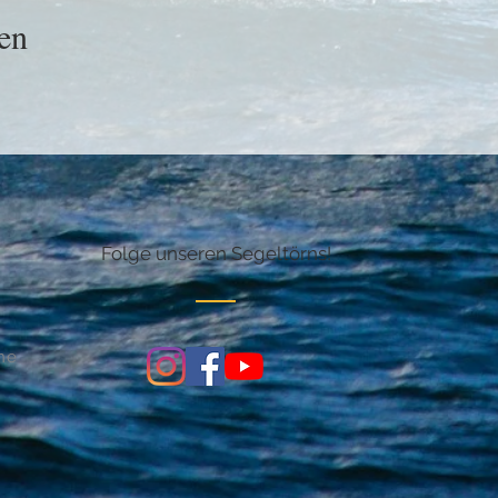
en
Folge unseren Segeltörns!
ine