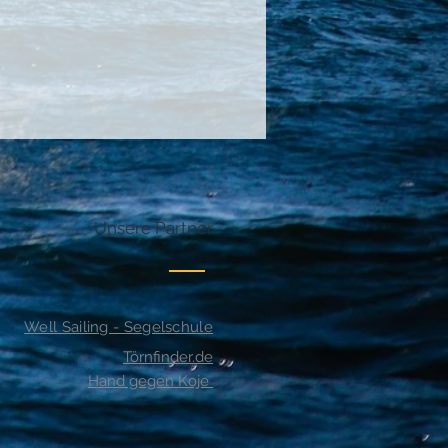
Unsere Partner
Well Sailing - Segelschule
Törnfinder.de
Hand gegen Koje