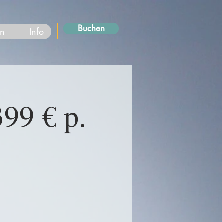
Buchen
en
Info
99 € p.