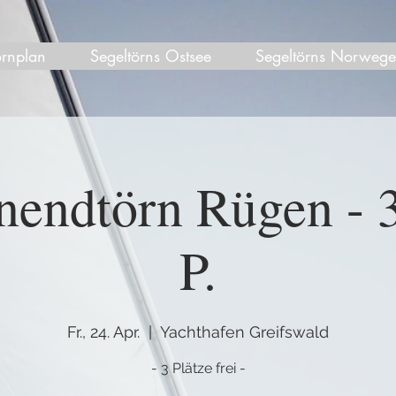
örnplan
Segeltörns Ostsee
Segeltörns Norweg
endtörn Rügen - 3
P.
Fr., 24. Apr.
  |  
Yachthafen Greifswald
- 3 Plätze frei -