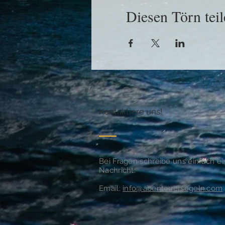
Diesen Törn teil
Kontaktiere uns!
Bei Fragen schreibe uns einfach e
Nachricht:
Email:
info@abenteuersegeln.com