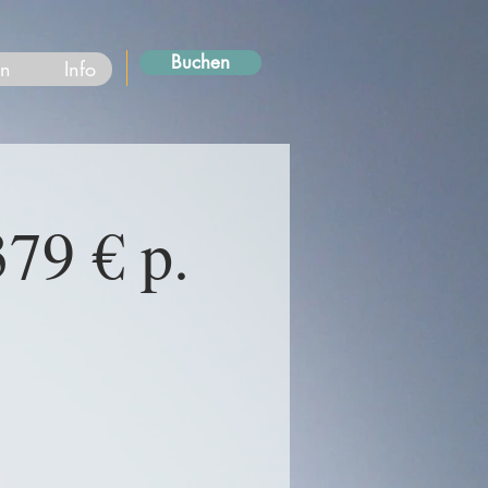
Buchen
en
Info
79 € p.