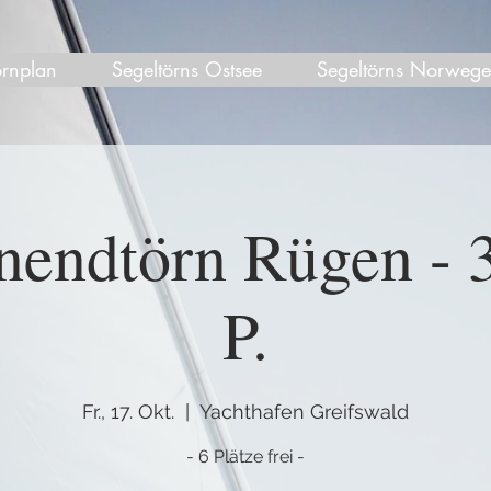
örnplan
Segeltörns Ostsee
Segeltörns Norweg
endtörn Rügen - 3
P.
Fr., 17. Okt.
  |  
Yachthafen Greifswald
- 6 Plätze frei -