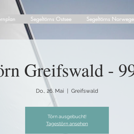
örnplan
Segeltörns Ostsee
Segeltörns Norweg
rn Greifswald - 99
Do., 26. Mai
  |  
Greifswald
Törn ausgebucht!
Tagestörn ansehen