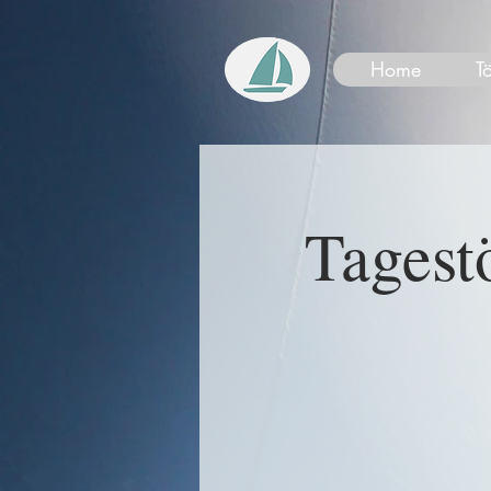
Home
T
Tagestö