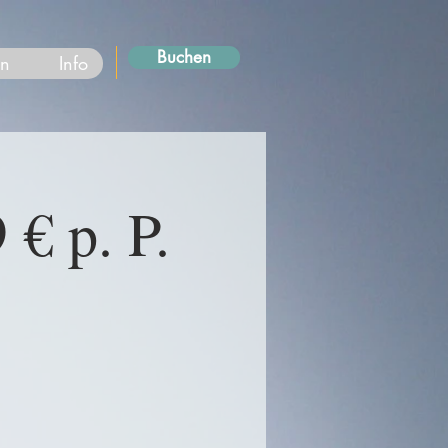
Buchen
en
Info
 € p. P.