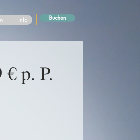
Buchen
en
Info
 € p. P.