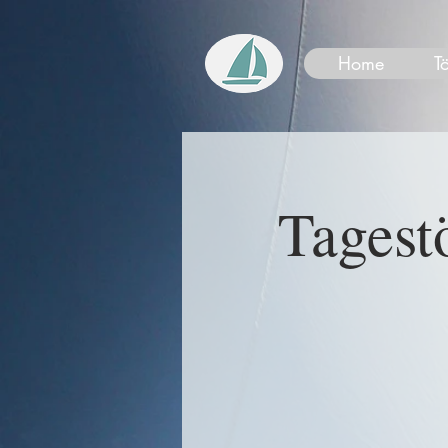
Home
T
Tagestö