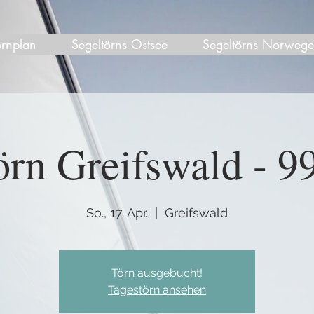
örnplan
Segeltörns Ostsee
Segeltörns Norweg
rn Greifswald - 99
So., 17. Apr.
  |  
Greifswald
Törn ausgebucht!
Tagestörn ansehen