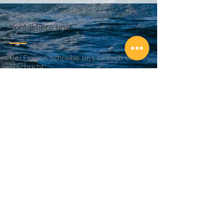
Kontaktiere uns!
Bei Fragen schreibe uns einfach eine
Nachricht:
Email:
info@abenteuersegeln.com
Folge unseren Segeltörns!
Unsere Partner
Well Sailing - Segelschule
Törnfinder.de