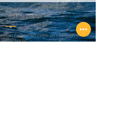
Kontaktiere uns!
Bei Fragen schreibe uns einfach eine
Nachricht:
Email:
info@abenteuersegeln.com
Folge unseren Segeltörns!
Unsere Partner
Well Sailing - Segelschule
Törnfinder.de