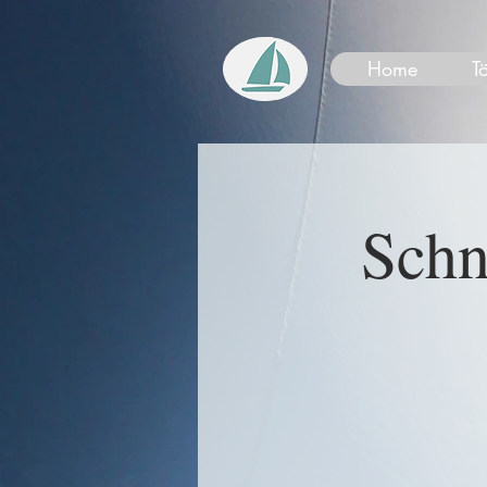
Home
T
Schn