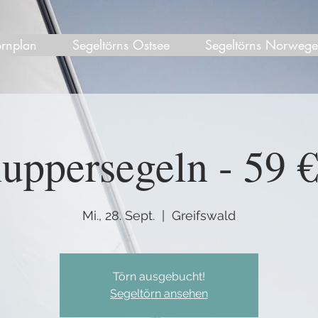
örnplan
Segeltörns Ostsee
Segeltörns Norweg
uppersegeln - 59 € 
Mi., 28. Sept.
  |  
Greifswald
Törn ausgebucht!
Segeltörn ansehen