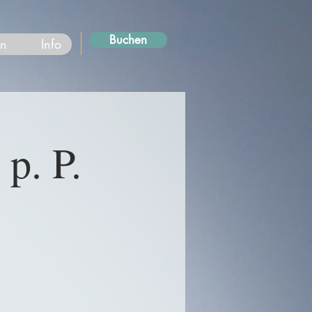
Buchen
en
Info
p. P.